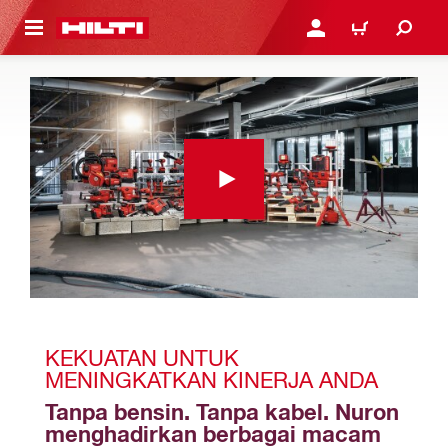
 MAIN CONTENT
LOGIN OR REGISTER
CART
KEKUATAN UNTUK 
MENINGKATKAN KINERJA ANDA
Tanpa bensin. Tanpa kabel. Nuron 
menghadirkan berbagai macam 