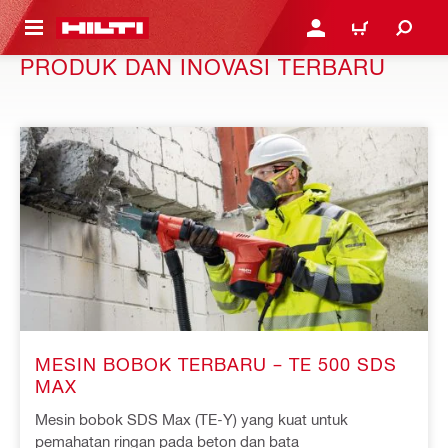
 MAIN CONTENT
LOGIN OR REGISTER
CART
PRODUK DAN INOVASI TERBARU
MESIN BOBOK TERBARU – TE 500 SDS
MAX
Mesin bobok SDS Max (TE-Y) yang kuat untuk
pemahatan ringan pada beton dan bata